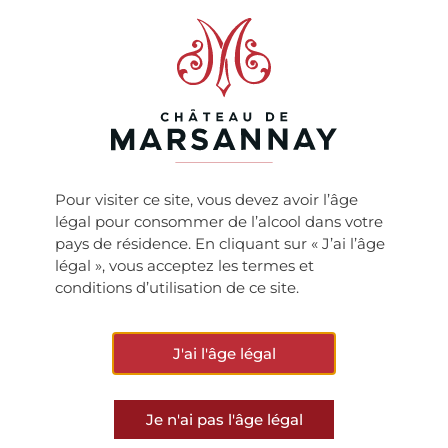
intenses, un millésime à ne manquer sous aucun
prétexte.
ARTICLE PRÉCÉDENT
ARTICLE SUIVANT
Pour visiter ce site, vous devez avoir l’âge
Tim Atkin Burgundy 2016 Special Report : de belles notes pour nos vins du millésime 2016 du Château De Marsannay!
Le millésime 2017 au Château de Meursault
légal pour consommer de l’alcool dans votre
pays de résidence. En cliquant sur « J’ai l’âge
légal », vous acceptez les termes et
VOIR TOUTES LES ACTUS
conditions d’utilisation de ce site.
J'ai l'âge légal
Je n'ai pas l'âge légal
Ne manquez rien de