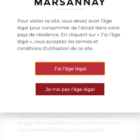
VOIR TOUTES LES ACTUS
Pour visiter ce site, vous devez avoir l’âge
légal pour consommer de l’alcool dans votre
pays de résidence. En cliquant sur « J’ai l’âge
légal », vous acceptez les termes et
conditions d’utilisation de ce site.
Ne manquez rien de
notre actualité
J'ai l'âge légal
Je n'ai pas l'âge légal
Pour vous tenir informé(e) de notre actualité,
nous vous invitons à vous abonner à notre
newsletter. Pour cela, il vous suffit de nous
indiquer votre adresse email ainsi que la
langue dans laquelle vous souhaitez recevoir
notre newsletter (français ou anglais).