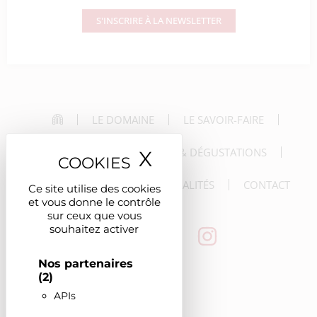
S'INSCRIRE À LA NEWSLETTER
LE DOMAINE
LE SAVOIR-FAIRE
LES VINS
LES VISITES & DÉGUSTATIONS
X
Masquer le ban
LES RÉCEPTIONS
LES ACTUALITÉS
CONTACT
Ce site utilise des cookies
et vous donne le contrôle
sur ceux que vous
souhaitez activer
Nos partenaires
(2)
APIs