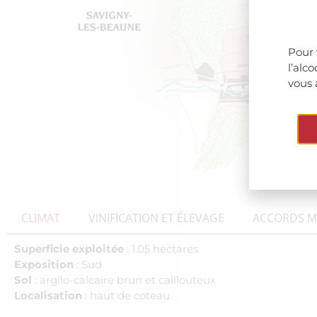
Pour 
l’alc
vous 
CLIMAT
VINIFICATION ET ÉLEVAGE
ACCORDS ME
Superficie exploitée
: 1.05 hectares
Exposition
: Sud
Sol
: argilo-calcaire brun et caillouteux
Localisation
: haut de coteau