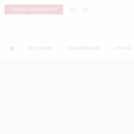
Panneau de gestion des cookies
CHÂTEAU DE MEURSAULT
FR
EN
LE DOMAINE
LE SAVOIR-FAIRE
LES VINS