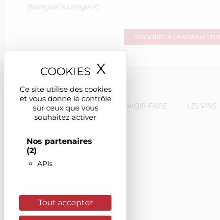
(français ou anglais).
S'INSCRIRE À LA NEWSLETTE
X
Masquer le ban
Ce site utilise des cookies
et vous donne le contrôle
LE DOMAINE
LE SAVOIR-FAIRE
LES VINS
sur ceux que vous
souhaitez activer
Nos partenaires
(2)
APIs
Tout accepter