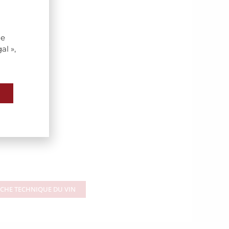
de
al »,
ICHE TECHNIQUE DU VIN