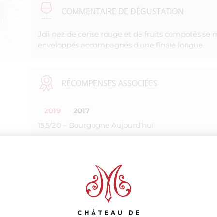
COMMENTAIRE DE DÉGUSTATION
Joli nez de cerise rouge et de fruits compotés se 
enveloppés accompagnés d'une finale longue.
RÉCOMPENSES ASSOCIÉES
2019
2017
15,5/20 – Bourgogne Aujourd’hui