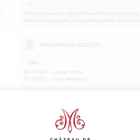
Nez complexe sur des arômes de fleurs blanches, 
Bouche ample avec un équilibre parfait et une be
RÉCOMPENSES ASSOCIÉES
2021
87-90/100 – Jasper Morris
87-89/100 – Allen Meadows