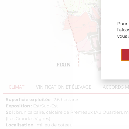
Pour 
l’alc
vous 
CLIMAT
VINIFICATION ET ÉLEVAGE
ACCORDS ME
Superficie exploitée
: 2.6 hectares
Exposition
: Est/Sud-Est
Sol
: brun calcaire, calcaire de Premeaux (Au Quartier),
(Les Grandes Vignes)
Localisation
: milieu de coteau