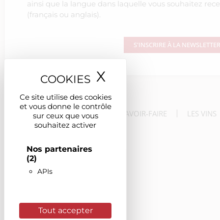
ainsi que la langue dans laquelle vous souhaitez rece
(français ou anglais).
S'INSCRIRE À LA NEWSLETTE
X
Masquer le ban
Ce site utilise des cookies
et vous donne le contrôle
LE DOMAINE
LE SAVOIR-FAIRE
LES VINS
sur ceux que vous
souhaitez activer
Nos partenaires
(2)
APIs
Tout accepter