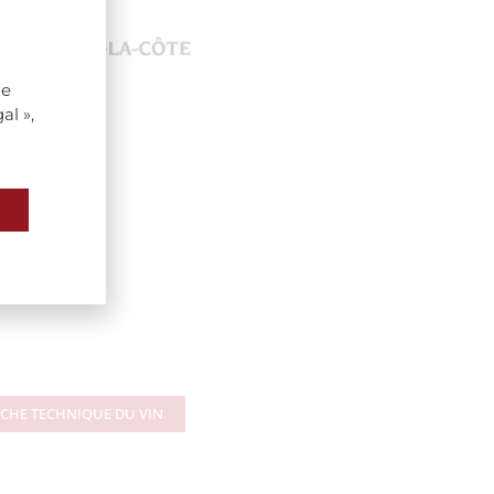
de
al »,
ICHE TECHNIQUE DU VIN