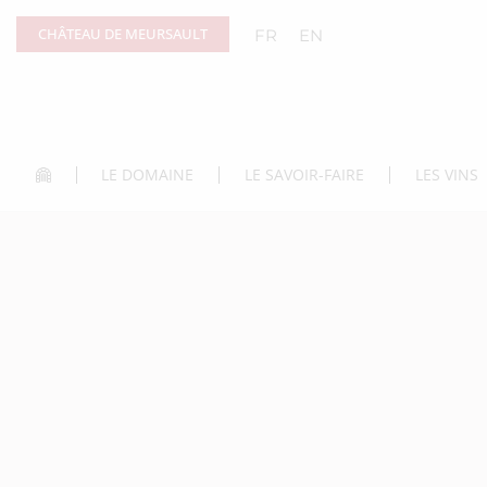
Panneau de gestion des cookies
CHÂTEAU DE MEURSAULT
FR
EN
LE DOMAINE
LE SAVOIR-FAIRE
LES VINS