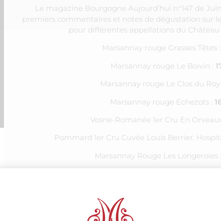
Le magazine Bourgogne Aujourd’hui n°147 de Juin-J
premiers commentaires et notes de dégustation sur 
pour différentes appellations du Château
Marsannay rouge Grasses Têtes 
Marsannay rouge Le Boivin :
1
Marsannay rouge Le Clos du Roy
Marsannay rouge Echezots :
1
Vosne-Romanée 1er Cru En Orveaux
Pommard 1er Cru Cuvée Louis Berrier, Hospita
Marsannay Rouge Les Longeroies 
Pour plus de détails sur les commentaires de dégustatio
:
Bourgogne Aujourd’hui n147 Ma