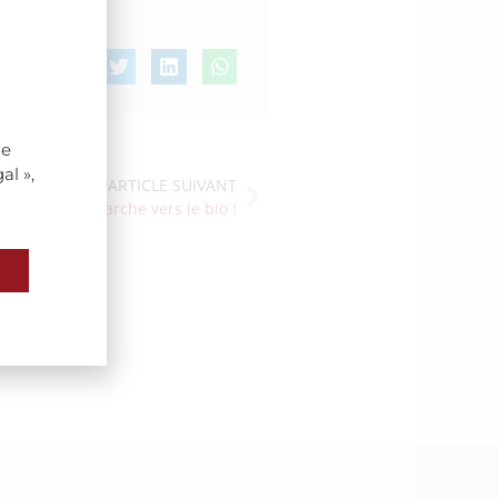
de
al »,
ARTICLE SUIVANT
En marche vers le bio !