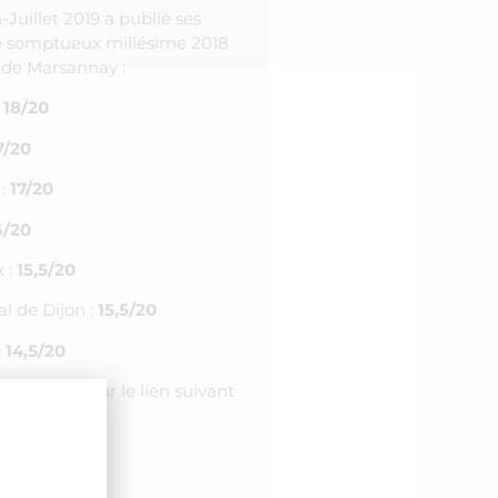
uillet 2019 a publié ses
le somptueux millésime 2018
 de Marsannay :
:
18/20
7/20
 :
17/20
6/20
 :
15,5/20
l de Dijon :
15,5/20
:
14,5/20
n cliquez sur le lien suivant
rsannay