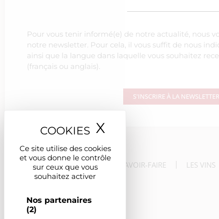
Pour vous tenir informé(e) de notre actualité, nous v
notre newsletter. Pour cela, il vous suffit de nous in
ainsi que la langue dans laquelle vous souhaitez rece
(français ou anglais).
S'INSCRIRE À LA NEWSLETTE
X
Masquer le ban
Ce site utilise des cookies
et vous donne le contrôle
LE DOMAINE
LE SAVOIR-FAIRE
LES VINS
sur ceux que vous
souhaitez activer
Nos partenaires
(2)