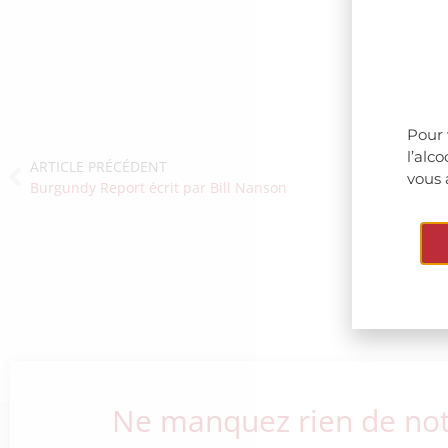
Pour 
l’alc
ARTICLE PRÉCÉDENT
vous 
Burgundy Report écrit par Bill Nanson
Ne manquez rien de notr