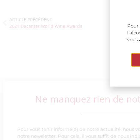
ARTICLE PRÉCÉDENT
Pour 
2021 Decanter World Wine Awards
l’alc
vous 
Ne manquez rien de notr
Pour vous tenir informé(e) de notre actualité, nous v
notre newsletter. Pour cela, il vous suffit de nous in