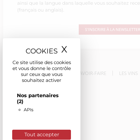
ainsi que la langue dans laquelle vous souhaitez rece
(français ou anglais).
S'INSCRIRE À LA NEWSLETTE
X
Masquer le ban
Ce site utilise des cookies
et vous donne le contrôle
LE DOMAINE
LE SAVOIR-FAIRE
LES VINS
sur ceux que vous
souhaitez activer
Nos partenaires
(2)
APIs
Tout accepter