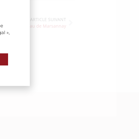
ARTICLE SUIVANT
de
s Vins au Château de Marsannay
al »,