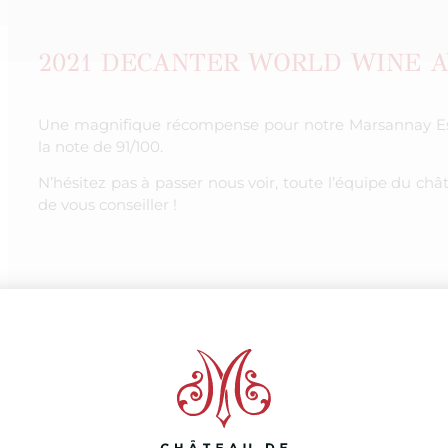
2021 DECANTER WORLD WINE 
Une magnifique récompense pour notre Marsannay Es
la note de 91/100.
N’hésitez pas à passer nous voir, toute l’équipe du ch
de vous conseiller !