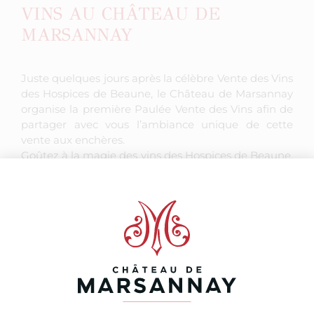
VINS AU CHÂTEAU DE
MARSANNAY
Juste quelques jours après la célèbre Vente des Vins
des Hospices de Beaune, le Château de Marsannay
organise la première Paulée Vente des Vins afin de
partager avec vous l’ambiance unique de cette
vente aux enchères.
Goûtez à la magie des vins des Hospices de Beaune,
de Nuits-Saint-Georges, de l’Hospital de Dijon ainsi
que du Château de Marsannay servis au cours d’un
dîner de prestige réalisé par Nicolas Isnard et David
Le Comte de l’Auberge de la Charme à Presnois. 1
étoile au Guide Michelin.
Un grand moment d’excellence culinaire et viticole
à découvrir absolument.
250€ par personne / Inscription avant le 12
novembre
Pour vous inscrire, veuillez télécharger le bulletin