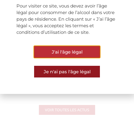
d’inscription
ici
Pour visiter ce site, vous devez avoir l’âge
Le passe sanitaire est obligatoire pour participer à
légal pour consommer de l’alcool dans votre
l’évènement
pays de résidence. En cliquant sur « J’ai l’âge
Info & réservation : commande@chateau-
légal », vous acceptez les termes et
marsannay.com
conditions d’utilisation de ce site.
+33 3 80 51 71 11
J'ai l'âge légal
Je n'ai pas l'âge légal
ARTICLE PRÉCÉDENT
ARTICLE SUIVANT
2021 Decanter World Wine Awards
Record de générosité pour millésime rare !
VOIR TOUTES LES ACTUS