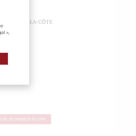
de
al »,
ICHE TECHNIQUE DU VIN