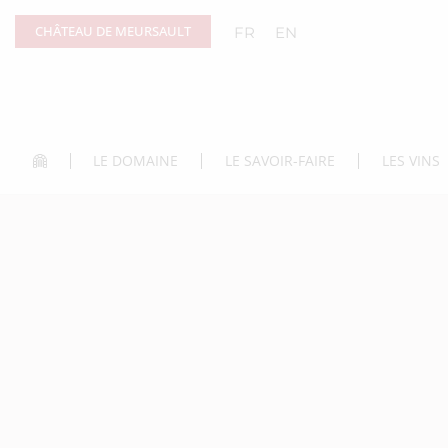
Panneau de gestion des cookies
CHÂTEAU DE MEURSAULT
FR
EN
LE DOMAINE
LE SAVOIR-FAIRE
LES VINS