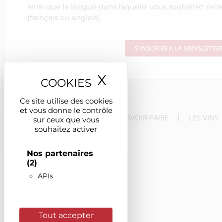
ainsi que la langue dans laquelle vous souhaitez rece
(français ou anglais).
S'INSCRIRE À LA NEWSLETTE
X
Masquer le ban
Ce site utilise des cookies
et vous donne le contrôle
LE DOMAINE
LE SAVOIR-FAIRE
LES VINS
sur ceux que vous
souhaitez activer
Nos partenaires
(2)
APIs
Tout accepter