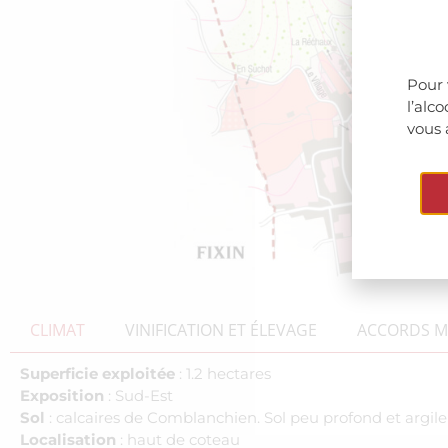
Pour 
l’alc
vous 
CLIMAT
VINIFICATION ET ÉLEVAGE
ACCORDS ME
Superficie exploitée
: 1.2 hectares
Exposition
: Sud-Est
Sol
: calcaires de Comblanchien. Sol peu profond et argil
Localisation
: haut de coteau