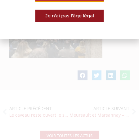
Je n'ai pas l'âge légal
ARTICLE PRÉCÉDENT
ARTICLE SUIVANT
Le caveau reste ouvert le samedi de la Saint-Vincent tournante !
Meursault et Marsannay – La victoire des deux Châteaux
VOIR TOUTES LES ACTUS