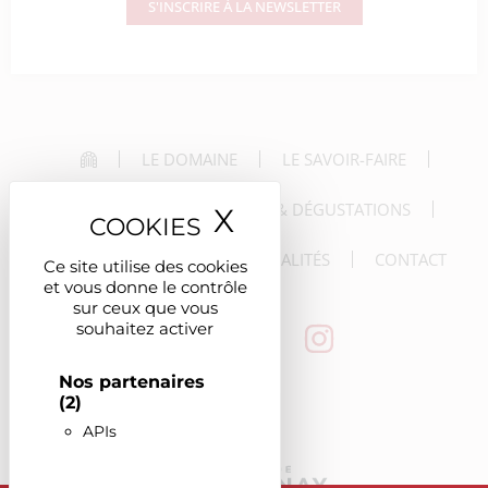
S'INSCRIRE À LA NEWSLETTER
LE DOMAINE
LE SAVOIR-FAIRE
LES VINS
LES VISITES & DÉGUSTATIONS
X
Masquer le ban
LES RÉCEPTIONS
LES ACTUALITÉS
CONTACT
Ce site utilise des cookies
et vous donne le contrôle
sur ceux que vous
souhaitez activer
Nos partenaires
(2)
APIs