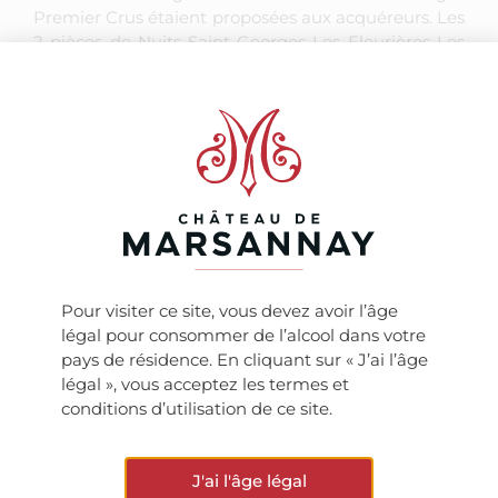
Premier Crus étaient proposées aux acquéreurs. Les
2 pièces de Nuits-Saint-Georges Les Fleurières Les
Plantes au Baron, Cuvée des sœurs Hospitalières et
les 2 pièces de Nuits-Saint-Georges Premier Cru Les
Vignerondes, Cuvée Bernarde Delesclache achetées
pour le Marché aux Vins vont être élevées au
Château de Marsannay. Ces vins seront mis à la
vente au Marché aux Vins, votre caviste à Beaune,
courant 2024 !
Pour visiter ce site, vous devez avoir l’âge
légal pour consommer de l’alcool dans votre
pays de résidence. En cliquant sur « J’ai l’âge
légal », vous acceptez les termes et
conditions d’utilisation de ce site.
J'ai l'âge légal