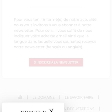
Pour vous tenir informé(e) de notre actualité,
nous vous invitons à vous abonner à notre
newsletter. Pour cela, il vous suffit de nous
indiquer votre adresse email ainsi que la
langue dans laquelle vous souhaitez recevoir
notre newsletter (français ou anglais).
S'INSCRIRE À LA NEWSLETTER
LE DOMAINE
LE SAVOIR-FAIRE
LES VINS
LES VISITES & DÉGUSTATIONS
X
Masquer le ban