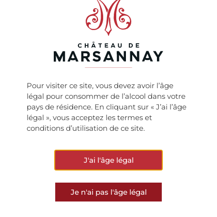
ressemble à de grands Gevrey .Un très bel équilibre
en bouche : délicatesse, profondeur et justesse.
Nous avons la beauté du Pinot Noir, parfaitement
vinifié, un très beau travail authentique. Le terroir
bien travaillé s’exprime magnifiquement. »
Ruchottes-Chambertin Grand Cru 2018,
« Classicisme, élégantissime »
Pour visiter ce site, vous devez avoir l’âge
Délicieux grand cru les Ruchottes Chambertin, se
légal pour consommer de l’alcool dans votre
veut élégant et efficace.
pays de résidence. En cliquant sur « J’ai l’âge
Un sol très apparent à la surface, ce qui lui confère
légal », vous acceptez les termes et
une grande minéralité et une subtilité au niveau
conditions d’utilisation de ce site.
des arômes.
D’une finesse et d’une pureté incroyable, un
incontournable de la dégustation en Bourgogne.
J'ai l'âge légal
Retrouvez la vidéo en suivant le lien :
https://www.youtube.com/watch?v=AAhGZ4YXxrc
Je n'ai pas l'âge légal