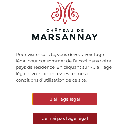
ARTICLE PRÉCÉDENT
ARTICLE SUIVANT
The World of Fine Wine Magazine No 55/2017
Week-end du 13 & 14 mai 2017
Pour visiter ce site, vous devez avoir l’âge
légal pour consommer de l’alcool dans votre
pays de résidence. En cliquant sur « J’ai l’âge
légal », vous acceptez les termes et
VOIR TOUTES LES ACTUS
conditions d’utilisation de ce site.
J'ai l'âge légal
Je n'ai pas l'âge légal
Ne manquez rien de