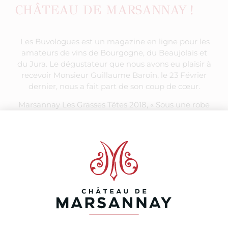
CHÂTEAU DE MARSANNAY !
Les Buvologues est un magazine en ligne pour les
amateurs de vins de Bourgogne, du Beaujolais et
du Jura. Le dégustateur que nous avons eu plaisir à
recevoir Monsieur Guillaume Baroin, le 23 Février
dernier, nous a fait part de son coup de cœur.
Marsannay Les Grasses Têtes 2018, « Sous une robe
rubis pur apparaît entre nez et saveur une unité de
jus avec un tannin gras, frais comme de l’eau. Sauf
que l’eau ne conserve pas une saveur réglissée
comme celle-là. C’est tout simplement un grand
vin. A un prix inférieur à sa valeur ». Nous avons le
plaisir, d’avoir obtenu la note de 98/100 !
Au plaisir de déguster ses vins au Château de
Marsannay.
Retrouvez l’article en suivant le lien :