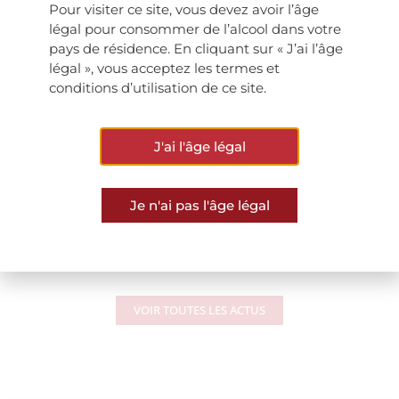
https://www.chateau-marsannay.com/wp-
Pour visiter ce site, vous devez avoir l’âge
légal pour consommer de l’alcool dans votre
content/uploads/2021/04/Article_Marsannay_Les-
pays de résidence. En cliquant sur « J’ai l’âge
Buvologues.pdf
légal », vous acceptez les termes et
conditions d’utilisation de ce site.
J'ai l'âge légal
Je n'ai pas l'âge légal
ARTICLE PRÉCÉDENT
ARTICLE SUIVANT
A 5 Star Wine !
Un vin coup de cœur !
VOIR TOUTES LES ACTUS