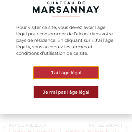
Chevalier Martin – Marsannay « la plantelle »
– Fixin
– vosne-Romanée
– gevrey-Chambertin cuvée eudes iii – Marsannay-
Pour visiter ce site, vous devez avoir l’âge
la-Côte (rosé)
légal pour consommer de l’alcool dans votre
pays de résidence. En cliquant sur « J’ai l’âge
Les revenus nets procurés par les fermages
légal », vous acceptez les termes et
rapportent environ 100 000 € par an en moyenne
conditions d’utilisation de ce site.
au CHU Dijon Bourgogne. Cette somme contribue à
l’acquisition des équipements de pointe pour
étoffer
J'ai l'âge légal
le plateau technique de l’établissement.
Je n'ai pas l'âge légal
ARTICLE PRÉCÉDENT
ARTICLE SUIVANT
Château de Marsannay : un domaine en conversion vers l’agriculture biologique
Marathon des Grands Crus 2020