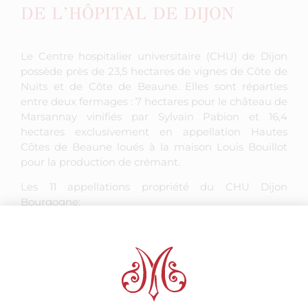
DE L’HÔPITAL DE DIJON
Le Centre hospitalier universitaire (CHU) de Dijon
possède près de 23,5 hectares de vignes de Côte de
Nuits et de Côte de Beaune. Elles sont réparties
entre deux fermages : 7 hectares pour le château de
Marsannay vinifiés par Sylvain Pabion et 16,4
hectares exclusivement en appellation Hautes
Côtes de Beaune loués à la maison Louis Bouillot
pour la production de crémant.
Les 11 appellations propriété du CHU Dijon
Bourgogne:
– Beaune « Les Mariages » cuvée Marie-sophie
grangier – Pommard 1er cru cuvée prieur Louis
berrier
– Aloxe-Corton cuvée Jean de berbisey
– Puligny-Montrachet cuvée de Maizière
– Savigny-lès-Beaune cuvée de l’ingénieur Henry
Darcy – Beaune 1er Cru « clos du roy » cuvée