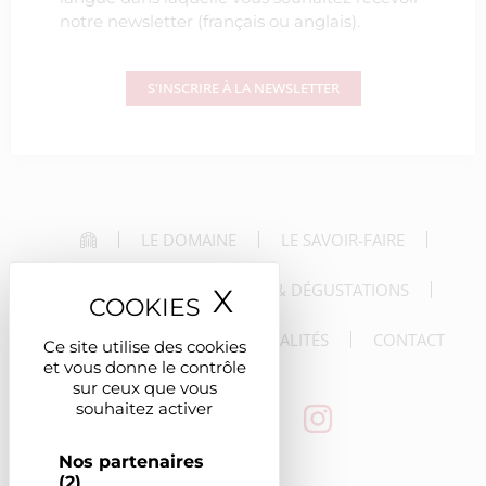
notre newsletter (français ou anglais).
S'INSCRIRE À LA NEWSLETTER
LE DOMAINE
LE SAVOIR-FAIRE
LES VINS
LES VISITES & DÉGUSTATIONS
X
Masquer le ban
LES RÉCEPTIONS
LES ACTUALITÉS
CONTACT
Ce site utilise des cookies
et vous donne le contrôle
sur ceux que vous
souhaitez activer
Nos partenaires
(2)