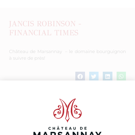
JANCIS ROBINSON -
FINANCIAL TIMES
Château de Marsannay – le domaine bourguignon
à suivre de près!
ARTICLE PRÉCÉDENT
ARTICLE SUIVANT
La Revue du Vin de France!
Bourgogne Aujourd’hui – Millésime 2015 !
VOIR TOUTES LES ACTUS