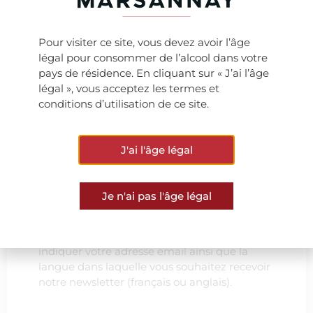
Pour visiter ce site, vous devez avoir l’âge
légal pour consommer de l’alcool dans votre
pays de résidence. En cliquant sur « J’ai l’âge
légal », vous acceptez les termes et
conditions d’utilisation de ce site.
Ne manquez rien de
notre actualité
J'ai l'âge légal
Je n'ai pas l'âge légal
Pour vous tenir informé(e) de notre actualité,
nous vous invitons à vous abonner à notre
newsletter. Pour cela, il vous suffit de nous
indiquer votre adresse email ainsi que la
langue dans laquelle vous souhaitez recevoir
notre newsletter (français ou anglais).