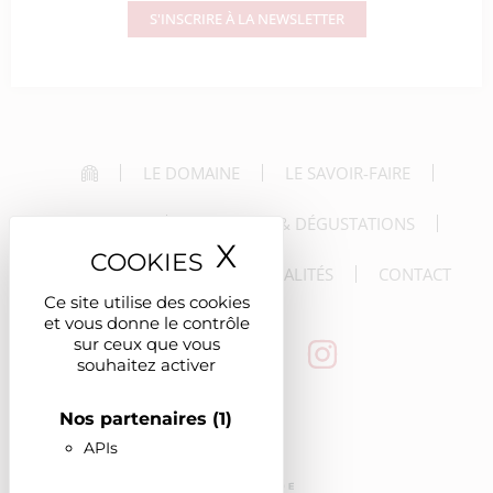
S'INSCRIRE À LA NEWSLETTER
LE DOMAINE
LE SAVOIR-FAIRE
LES VINS
LES VISITES & DÉGUSTATIONS
X
Masquer le ban
LES RÉCEPTIONS
LES ACTUALITÉS
CONTACT
Ce site utilise des cookies
et vous donne le contrôle
sur ceux que vous
souhaitez activer
Nos partenaires
(1)
APIs