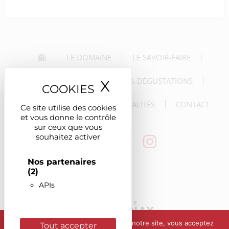
LE DOMAINE
LE SAVOIR-FAIRE
LES VINS
LES VISITES & DÉGUSTATIONS
X
Masquer le ban
LES RÉCEPTIONS
LES ACTUALITÉS
CONTACT
Ce site utilise des cookies
et vous donne le contrôle
sur ceux que vous
souhaitez activer
Nos partenaires
(2)
APIs
En poursuivant votre navigation sur notre site, vous acceptez
Tout accepter