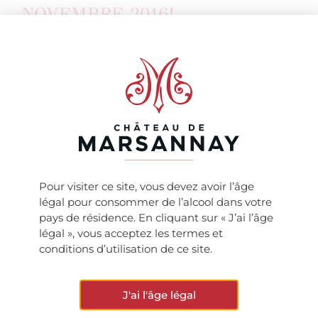
NOVEMBRE 2016!
Venez déguster les vins du Château de Marsannay à
l’occasion du Grand Tasting organisé par Bettane &
Desseauve au Carroussel du Louvre les 25 & 26
novembre 2016!
Pour visiter ce site, vous devez avoir l’âge
légal pour consommer de l’alcool dans votre
pays de résidence. En cliquant sur « J’ai l’âge
ARTICLE PRÉCÉDENT
ARTICLE SUIVANT
légal », vous acceptez les termes et
Bourgogne Aujourd’hui – Millésime 2015 !
Les Journées Portes Ouvertes au Château de Marsannay !
conditions d’utilisation de ce site.
VOIR TOUTES LES ACTUS
J'ai l'âge légal