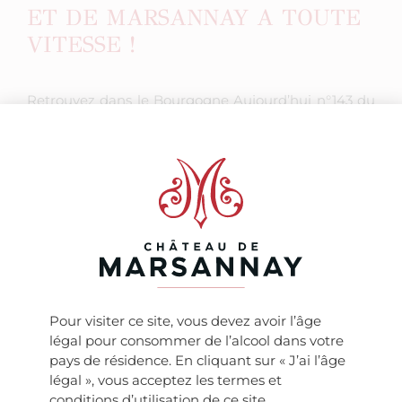
ET DE MARSANNAY A TOUTE
VITESSE !
Retrouvez dans le Bourgogne Aujourd’hui n°143 du
mois de Novembre 2018 un superbe dossier de 6
pages sur les Châteaux de Meursault et de
Marsannay.
« Aux Châteaux de Meursault et de Marsannay, des
moyens financiers importants ont été donnés pour
s’engager dans une politique d’amélioration
continue des pratiques. Et les choses vont vite ! .. »
CHATEAUX DE MEURSAULT ET DE MARSANNAY A
TOUTE VITESSE !
Pour visiter ce site, vous devez avoir l’âge
légal pour consommer de l’alcool dans votre
pays de résidence. En cliquant sur « J’ai l’âge
légal », vous acceptez les termes et
conditions d’utilisation de ce site.