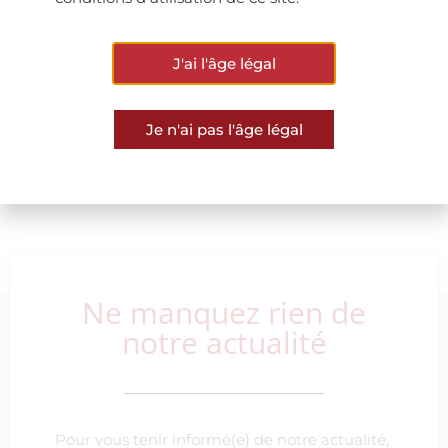
ARTICLE PRÉCÉDENT
ARTICLE SUIVANT
J'ai l'âge légal
Bourgogne Aujourd’hui N°145 : Une belle réussite pour Clos de Vougeot Grand Cru 2016 et Savigny-Lès-Beaune, Cuvée de l’Ingenieur Henri Darcy 2017
Le savoir-faire de nos vignerons en Bourgogne en vidéo, c’est par ici!
Je n'ai pas l'âge légal
VOIR TOUTES LES ACTUS
Ne manquez rien de
notre actualité
Pour vous tenir informé(e) de notre actualité,