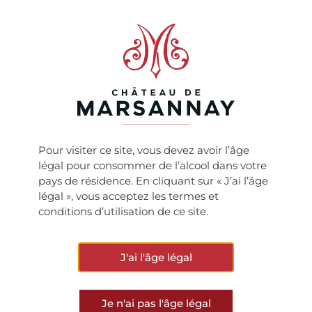
136: MILLÉSIME 2016 DU
CHÂTEAU DE MARSANNAY
Pour visiter ce site, vous devez avoir l’âge
ARTICLE PRÉCÉDENT
ARTICLE SUIVANT
légal pour consommer de l’alcool dans votre
Audit des terroirs de Marsannay !
Domaine du Château de Marsannay dans le guide Bettane & Desseauve.
pays de résidence. En cliquant sur « J’ai l’âge
légal », vous acceptez les termes et
conditions d’utilisation de ce site.
VOIR TOUTES LES ACTUS
J'ai l'âge légal
Je n'ai pas l'âge légal